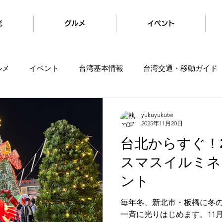
光
グルメ
イベント
ルメ
イベント
台湾基本情報
台湾交通・移動ガイド
yukuyukutw
2025年11月20日
台北からすぐ！2
スマスイルミネ
ント
毎年冬、新北市・板橋に冬
一斉に光りはじめます。11