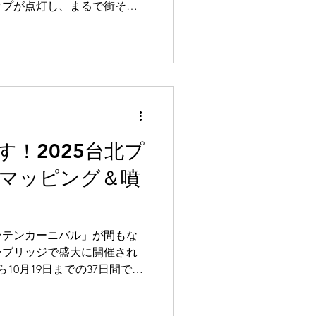
ップが点灯し、まるで街その
ョン会場に変身。日常の風景
る、その“点灯の瞬間”に立
魅力です。
！2025台北プ
マッピング＆噴
ウンテンカーニバル」が間もな
ーブリッジで盛大に開催され
10月19日までの37日間で、
行われます。今年のウォータ
のレインボーブリッジのウォ