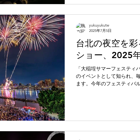
ータースクリーンデザイン
河の水面上に全長120メー
リーン」ウォーターパフォ
新設し、規模や特殊効果を
yukuyukutw
2025年7月5日
した。さらに、イベント期
クターIPが登場し、毎週末
台北の夜空を彩
ンスも行われます。皆さま
ショー、2025
ォーマンスを楽しんでいた
しむ素敵な時間を共有して
「大稲埕サマーフェスティ
ます。
のイベントとして知られ、
ます。今年のフェスティバル
り盛大に開催され、毎週水曜
て300秒のテーマ花火ショー
日のフィナーレでは「ちょ
恋」をテーマに、480秒、全
規模な花火が夜空を彩りま
となった大型千輪花火「埕
に、5回にわたる音楽パフォ