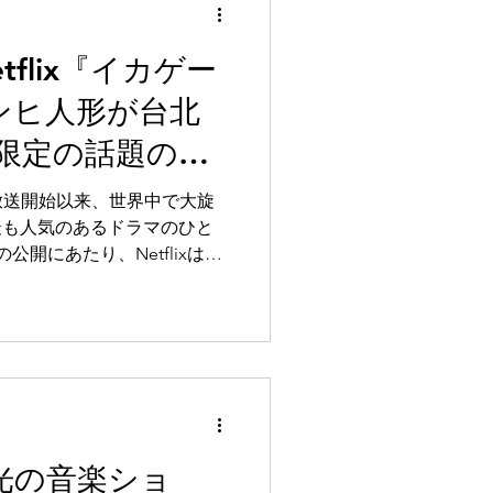
ングライターたちが夏の夜を
flix『イカゲー
ンヒ人形が台北
限定の話題のフ
！？
の放送開始以来、世界中で大旋
xで最も人気のあるドラマのひと
開にあたり、Netflixは台
として選び、中正紀念堂を期
ーマスペースに変身させま
地を訪れることが期待され、
たらすでしょう」と述べまし
光の音楽ショ