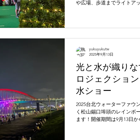
や広場、歩道までライトア
ものが巨大なイルミネーシ
が一瞬で光の海へと切り替わ
ち会えるのが、この季節の
yukuyukutw
2025年9月13日
光と水が織りなす
ロジェクション
水ショー
2025台北ウォーターファ
く松山錫口埠頭のレインボ
ます！開催期間は9月13日から
連日さまざまなイベントが
ーパフォーマンスは、過去