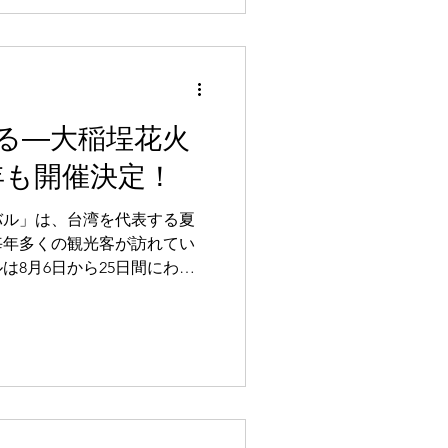
を継承するだけでなく、基隆
トルの「ダブルウォータースク
ーマンスプラットフォームを
全面的にアップグレードしま
間中は毎日人気の巨大キャラ
にはテーマステージパフォーマ
る―大稲埕花火
に夢のようなウォーターパフ
年も開催決定！
だき、家族と一緒に親子で楽
いただくことを呼びかけてい
バル」は、台湾を代表する夏
毎年多くの観光客が訪れてい
は8月6日から25日間にわた
日の夜8時には大稲埕埠頭に
が打ち上げられます。8月30
うど良いタイミングで訪れる
幅約800メートルにも及ぶ大
す。また、日本と台湾で話題
彩千輪」も登場予定。さら
ーマンスでは、人気アーティ