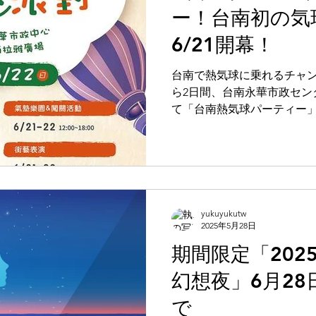
ー！台南初の気
6/21開幕！
台南で熱気球に乗れるチャン
ら2日間、台南永華市政セン
て「台南熱気球パーティー
ョーもお見逃しなく！
yukuyukutw
2025年5月28日
期間限定「202
幻想夜」6月28
で