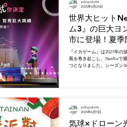
yukuyukutw
ストや新世代のシンガーソ
2025年6月24日
盛り上げます。
世界大ヒットNet
ム3』の巨大ヨ
市に登場！夏季
ォトスポットに
『イカゲーム』は2021年
風を巻き起こし、Netfli
つとなりました。シーズン3の公
北市をプロモーション都市
間限定の『イカゲーム』テ
す。多くのファンがこの聖
台北観光に新たな活力をも
た。
yukuyukutw
2025年6月9日
気球×ドローン