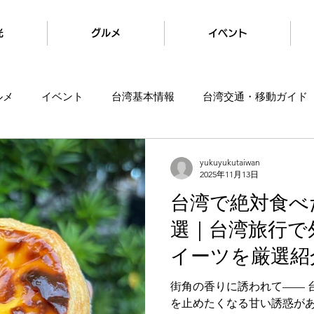
光
グルメ
イベント
ルメ
イベント
台湾基本情報
台湾交通・移動ガイド
yukuyukutaiwan
2025年11月13日
台湾で絶対食べ
選｜台湾旅行で
イーツを厳選紹
街角の香りに誘われて—— 
を止めたくなる甘い誘惑があ