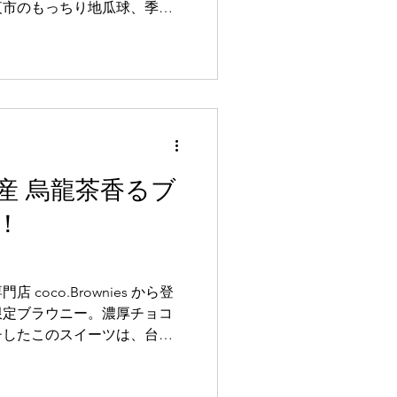
夜市のもっちり地瓜球、季節
食
紹介します。
産 烏龍茶香るブ
！
coco.Brownies から登
限定ブラウニー。濃厚チョコ
チしたこのスイーツは、台湾
も、注目され、現在話題沸騰