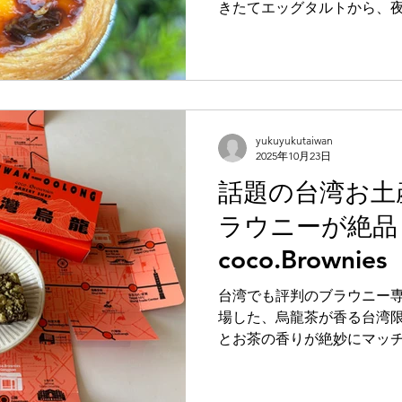
きたてエッグタルトから、
限定のマンゴーかき氷まで。 地元でも愛される“台湾で
べたいスイーツ”を10選ご
yukuyukutaiwan
2025年10月23日
話題の台湾お土
ラウニーが絶品
coco.Brownies
台湾でも評判のブラウニー専門店 
場した、烏龍茶が香る台湾
とお茶の香りが絶妙にマッ
の新お土産ジャンルとして
中です。