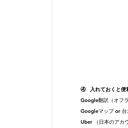
④   入れておくと
Google翻訳（オ
Googleマップ or
Uber （日本のア