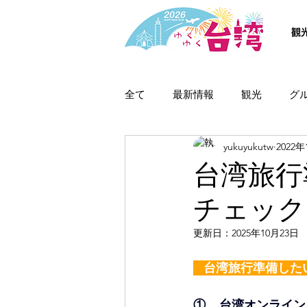
観
全て
最新情報
観光
グ
yukuyukutw
2022
台湾旅行
チェック
更新日：
2025年10月23日
   台湾旅行準備した
①  
  台湾オンライ