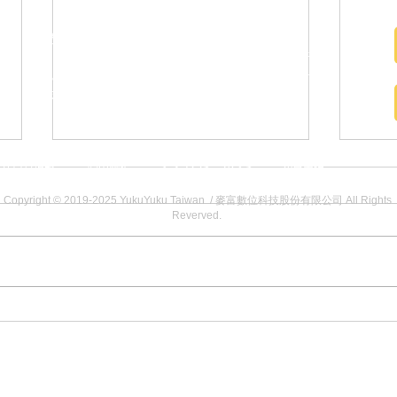
台湾旅行・観光・生活ガイド！
ガイドブックではなかなか見つからない、台湾最新情
報やとっておき情報をシェア。旅・観光情報や生活ガ
イドまで、リアルな台湾の魅力をお届けします！
運営者情報
​利用規定
プライバシーポリシー
免責事項
Copyright © 2019-2025 YukuYuku Taiwan / 麥富數位科技股份有限公司 All Rights
情報
Reverved.
マナー、 交通