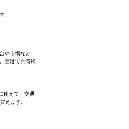
す。
台や市場など 
。空港で台湾銀
うに使えて、交通
に買えます。