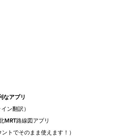
便利なアプリ
フライン翻訳）
 台北MRT路線図アプリ
カウントでそのまま使えます！）