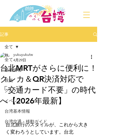
記事
全て
yukuyukutw
全て
4月29日
台北MRTがさらに便利に！
最新情報
クレカ＆QR決済対応で
観光
「交通カード不要」の時代
グルメ
へ【2026年最新】
イベント
台湾基本情報
台湾交通・移動ガイド
台北旅行のスタイルが、これから大き
く変わろうとしています。台北