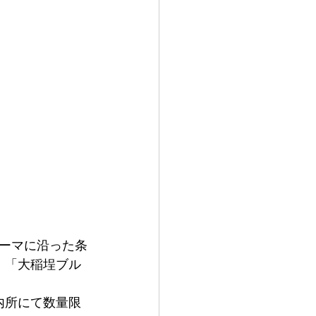
ーマに沿った条
、「大稲埕ブル
内所にて数量限