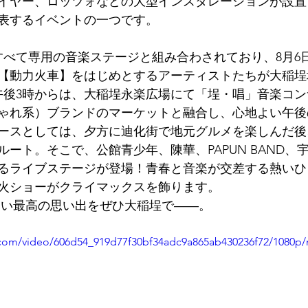
イヤー、ロッツォなどの大型インスタレーションが設置
表するイベントの一つです。
すべて専用の音楽ステージと組み合わされており、8月6
【動力火車】をはじめとするアーティストたちが大稲埕
日午後3時からは、大稲埕永楽広場にて「埕・唱」音楽コ
ゃれ系）ブランドのマーケットと融合し、心地よい午後
ースとしては、夕方に迪化街で地元グルメを楽しんだ後
ート。そこで、公館青少年、陳華、PAPUN BAND、
るライブステージが登場！青春と音楽が交差する熱いひ
火ショーがクライマックスを飾ります。
ない最高の思い出をぜひ大稲埕で――。
ic.com/video/606d54_919d77f30bf34adc9a865ab430236f72/1080p