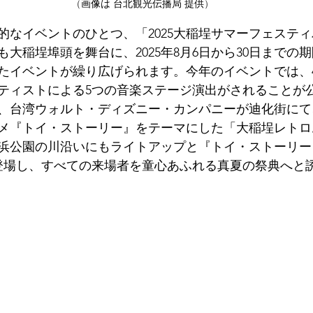
（
画像は 
台北観光伝播局 
提供
）
的なイベントのひとつ、「2025大稲埕サマーフェステ
大稲埕埠頭を舞台に、2025年8月6日から30日までの
たイベントが繰り広げられます。今年のイベントでは、
ティストによる5つの音楽ステージ演出がされることが
、台湾ウォルト・ディズニー・カンパニーが迪化街にて
メ『トイ・ストーリー』をテーマにした「大稲埕レトロ
浜公園の川沿いにもライトアップと『トイ・ストーリー
登場し、すべての来場者を童心あふれる真夏の祭典へと