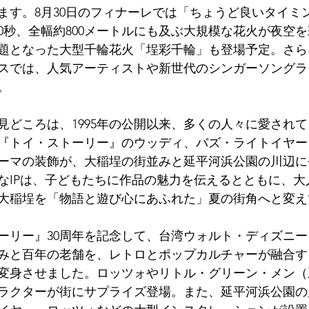
ます。8月30日のフィナーレでは「ちょうど良いタイミ
80秒、全幅約800メートルにも及ぶ大規模な花火が夜空
題となった大型千輪花火「埕彩千輪」も登場予定。さら
スでは、人気アーティストや新世代のシンガーソングラ
。
見どころは、1995年の公開以来、多くの人々に愛され
『トイ・ストーリー』のウッディ、バズ・ライトイヤー
ーマの装飾が、大稲埕の街並みと延平河浜公園の川辺に
なIPは、子どもたちに作品の魅力を伝えるとともに、大
大稲埕を「物語と遊び心にあふれた」夏の街角へと変え
ーリー』30周年を記念して、台湾ウォルト・ディズニ
みと百年の老舗を、レトロとポップカルチャーが融合す
変身させました。ロッツォやリトル・グリーン・メン（
ラクターが街にサプライズ登場。また、延平河浜公園の