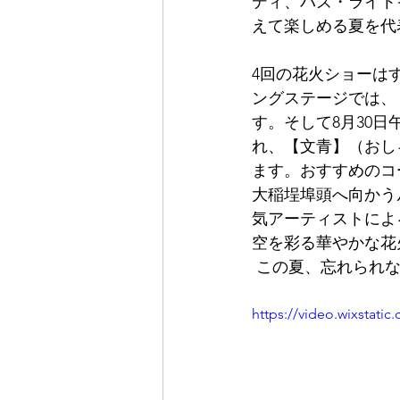
ディ、バズ・ライト
えて楽しめる夏を代
4回の花火ショーは
ングステージでは、
す。そして8月30
れ、【文青】（おし
ます。おすすめのコ
大稲埕埠頭へ向かうル
気アーティストによ
空を彩る華やかな花
 この夏、忘れられ
https://video.wixstat