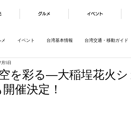
光
グルメ
イベント
ルメ
イベント
台湾基本情報
台湾交通・移動ガイド
年7月5日
空を彩る―大稲埕花火シ
年も開催決定！