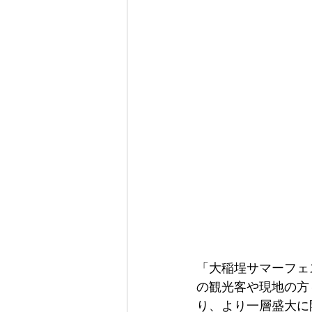
「大稲埕サマーフェ
の観光客や現地の方
り、より一層盛大に