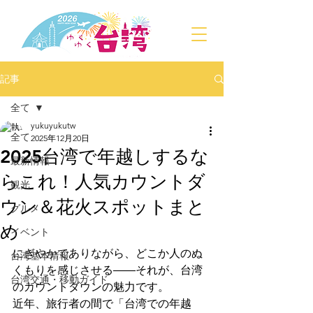
記事
全て
yukuyukutw
全て
2025年12月20日
2025台湾で年越しするな
最新情報
らこれ！人気カウントダ
観光
ウン＆花火スポットまと
グルメ
め
イベント
にぎやかでありながら、どこか人のぬ
台湾基本情報
くもりを感じさせる――それが、台湾
台湾交通・移動ガイド
のカウントダウンの魅力です。
近年、旅行者の間で「台湾での年越