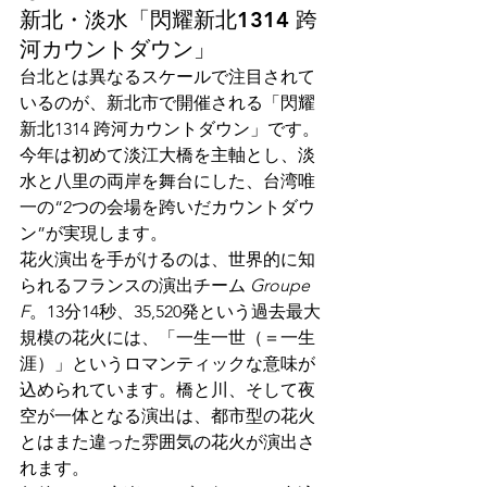
新北・淡水「閃耀新北1314 跨
河カウントダウン」
台北とは異なるスケールで注目されて
いるのが、新北市で開催される「閃耀
新北1314 跨河カウントダウン」です。
今年は初めて淡江大橋を主軸とし、淡
水と八里の両岸を舞台にした、台湾唯
一の“2つの会場を跨いだカウントダウ
ン”が実現します。
花火演出を手がけるのは、世界的に知
られるフランスの演出チーム 
Groupe 
F
。13分14秒、35,520発という過去最大
規模の花火には、「一生一世（＝一生
涯）」というロマンティックな意味が
込められています。橋と川、そして夜
空が一体となる演出は、都市型の花火
とはまた違った雰囲気の花火が演出さ
れます。